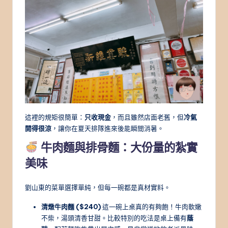
這裡的規矩很簡單：
只收現金
，而且雖然店面老舊，但
冷氣
開得很涼
，讓你在夏天排隊進來後能瞬間消暑。
牛肉麵與排骨麵：大份量的紮實
美味
劉山東的菜單選擇單純，但每一碗都是真材實料。
清燉牛肉麵 ($240)
這一碗上桌真的有夠飽！牛肉軟嫩
不柴，湯頭清香甘甜。比較特別的吃法是桌上備有
蔭