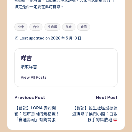
決定是否一定要在此時排隊。
Tags:
北車
台北
牛肉麵
美食
食記
Last updated on 2026 年 5 月 13 日
咩吉
肥宅咩吉
View All Posts
Post
Previous Post
Next Post
【食記】LOPIA 壽司開
【食記】民生社區沒捷運
navigation
箱：超市壽司的規格戰！
還排隊？侯門小館：白飯
「自選壽司」有夠誇張
殺手的集散地