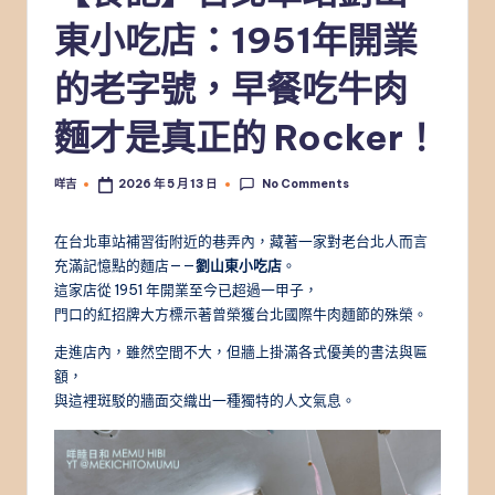
東小吃店：1951年開業
的老字號，早餐吃牛肉
麵才是真正的 Rocker！
No Comments
咩吉
2026 年 5 月 13 日
Posted
by
在台北車站補習街附近的巷弄內，藏著一家對老台北人而言
充滿記憶點的麵店——
劉山東小吃店
。
這家店從 1951 年開業至今已超過一甲子，
門口的紅招牌大方標示著曾榮獲台北國際牛肉麵節的殊榮。
走進店內，雖然空間不大，但牆上掛滿各式優美的書法與匾
額，
與這裡斑駁的牆面交織出一種獨特的人文氣息。