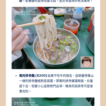
豉
，配著麵吃能帶出層次感，是非常道地的老派風味。
豬肉排骨麵 ($200)
如果不吃牛的朋友，這碗疊得像山
一樣的排骨麵絕對是首選。厚實的排骨鋪滿碗面，份量
感十足，但要小心這款熱門品項，晚來的話排骨可是會
賣完的。