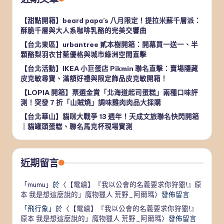
【甜點開箱】beard papa’s 八月限定！提拉米蘇千層派：
酥脆千層與大人系咖啡乳酪的完美交響曲
【台北東區】urbantree 貳本樹開箱：開幕買一送一、半
顆酪梨羽衣甘藍優格與城市綠洲空間直擊
【台北活動】IKEA 小巨蛋店 Pikmin 聯名直擊：賣場隱藏
皮克敏尋寶、滿額好禮與限定飾品皮克敏開箱！
【LOPIA 開箱】票選金賞「北海道起司蛋糕」兩種口味評
測！突發 7 折「山賊燒」調味雞肉肉品大採購
【台北華山】貓咪大戰爭 13 週年！天成文旅聯名快閃開箱
｜貓罐頭蛋糕、聯名馬克杯現場實測
近期留言
「
mumu
」於〈
【電繪】『我以公會的名義要求你狩獵!』原
本 我是想這麼說的」魔物獵人 荒野_阿爾瑪
〉發佈留言
「
飛行象
」於〈
【電繪】『我以公會的名義要求你狩獵!』
原本 我是想這麼說的」魔物獵人 荒野_阿爾瑪
〉發佈留言