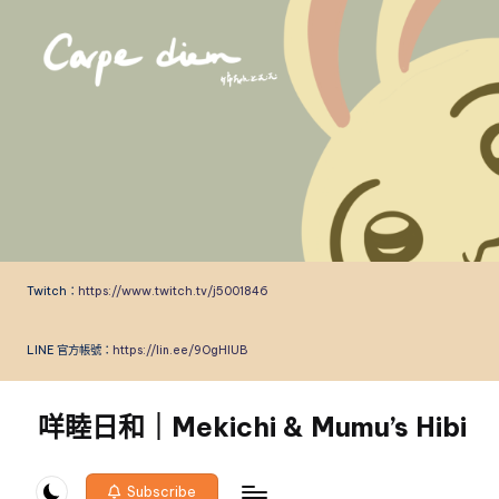
Skip
to
content
Twitch：
https://www.twitch.tv/j5001846
LINE 官方帳號：
https://lin.ee/9OgHlUB
咩睦日和｜Mekichi & Mumu’s Hibi
carpe
diem!
Subscribe