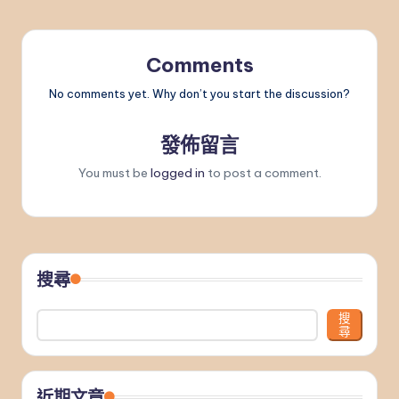
Comments
No comments yet. Why don’t you start the discussion?
發佈留言
You must be
logged in
to post a comment.
搜尋
搜
尋
近期文章