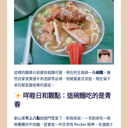
這裡的麵條以前還有粗麵可選，現在則全面統一為
細麵
。雖
然店家曾賣過牛肉泡餅等品項，但隨著歲月流逝，現在留下
來的都是最經典的基底。
咩睦日和觀點：這碗麵吃的是青
春
劉山東
早上八點
就開門營業了，對我來說，一早起床吃一碗
熱騰騰的牛肉麵，其實是一件非常有 Rocker 精神、充滿開工