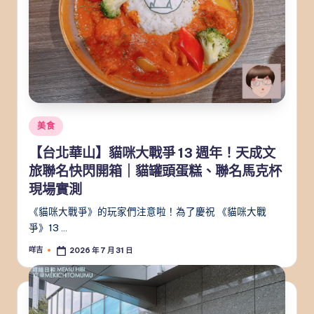
Posted
美食
in
【台北華山】貓咪大戰爭 13 週年！天成文
旅聯名快閃開箱｜貓罐頭蛋糕、聯名馬克杯
現場實測
《貓咪大戰爭》的玩家們注意啦！為了慶祝 《貓咪大戰
爭》13 …
咩吉
2026 年 7 月 31 日
Posted
by