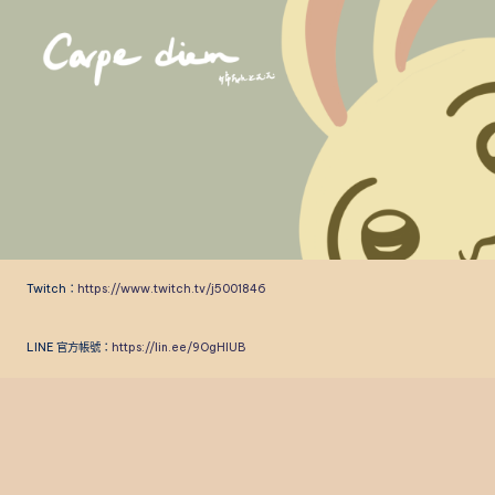
Skip
to
content
Twitch：
https://www.twitch.tv/j5001846
LINE 官方帳號：
https://lin.ee/9OgHlUB