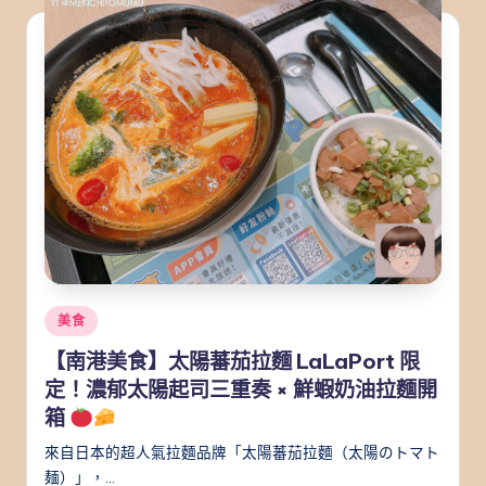
Posted
美食
in
【南港美食】太陽蕃茄拉麵 LaLaPort 限
定！濃郁太陽起司三重奏 × 鮮蝦奶油拉麵開
箱
來自日本的超人氣拉麵品牌「太陽蕃茄拉麵（太陽のトマト
麺）」，…