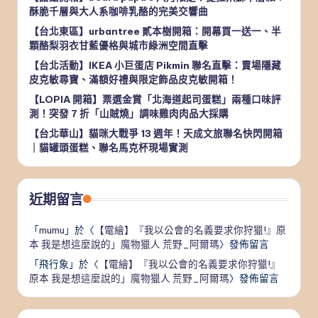
酥脆千層與大人系咖啡乳酪的完美交響曲
【台北東區】urbantree 貳本樹開箱：開幕買一送一、半
顆酪梨羽衣甘藍優格與城市綠洲空間直擊
【台北活動】IKEA 小巨蛋店 Pikmin 聯名直擊：賣場隱藏
皮克敏尋寶、滿額好禮與限定飾品皮克敏開箱！
【LOPIA 開箱】票選金賞「北海道起司蛋糕」兩種口味評
測！突發 7 折「山賊燒」調味雞肉肉品大採購
【台北華山】貓咪大戰爭 13 週年！天成文旅聯名快閃開箱
｜貓罐頭蛋糕、聯名馬克杯現場實測
近期留言
「
mumu
」於〈
【電繪】『我以公會的名義要求你狩獵!』原
本 我是想這麼說的」魔物獵人 荒野_阿爾瑪
〉發佈留言
「
飛行象
」於〈
【電繪】『我以公會的名義要求你狩獵!』
原本 我是想這麼說的」魔物獵人 荒野_阿爾瑪
〉發佈留言