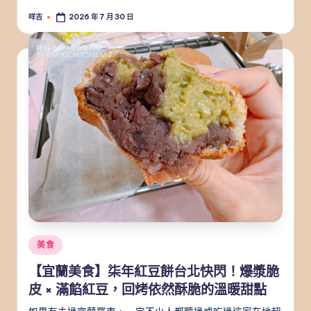
咩吉
2026 年 7 月 30 日
Posted
by
Posted
美食
in
【宜蘭美食】柒年紅豆餅台北快閃！爆漿脆
皮 × 滿餡紅豆，回烤依然酥脆的溫暖甜點