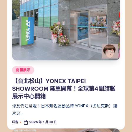
Posted
開箱展示
in
【台北松山】YONEX TAIPEI
SHOWROOM 隆重開幕！全球第4間旗艦
展示中心開箱
球友們注意啦！日本知名運動品牌 YONEX（尤尼克斯）繼
東京…
咩吉
2026 年 7 月 30 日
Posted
by