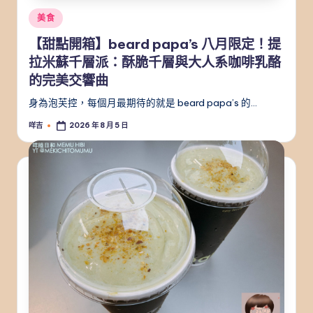
Posted
美食
in
【甜點開箱】beard papa’s 八月限定！提
拉米蘇千層派：酥脆千層與大人系咖啡乳酪
的完美交響曲
身為泡芙控，每個月最期待的就是 beard papa’s 的…
咩吉
2026 年 8 月 5 日
Posted
by