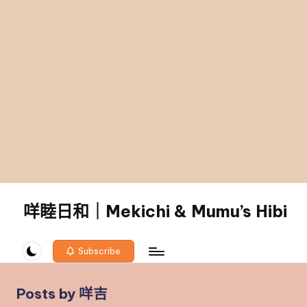
咩睦日和｜Mekichi & Mumu’s Hibi
carpe
diem!
Subscribe
Posts by 咩吉