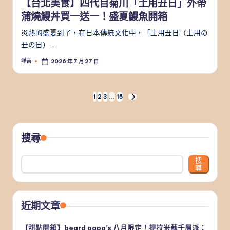
【台北美食】四代目菊川「土用丑日」外帶
蒲燒鰻丼買一送一！盛夏鰻魚開箱
炎熱的盛夏到了，在日本傳統文化中，「土用丑日（土用の
丑の日）…
咩吉
2026 年 7 月 27 日
Posted
by
文
1
2
3
...
15
NEXT
PAGE
章
分
搜尋
頁
搜
尋
近期文章
【甜點開箱】beard papa’s 八月限定！提拉米蘇千層派：