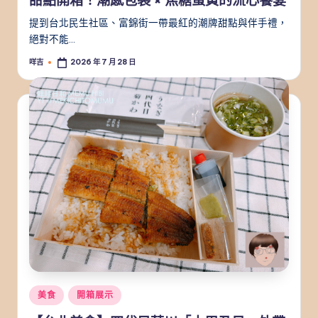
甜點開箱！潮感包裝 × 焦糖蛋黃的流心饗宴
提到台北民生社區、富錦街一帶最紅的潮牌甜點與伴手禮，
絕對不能…
咩吉
2026 年 7 月 28 日
Posted
by
Posted
美食
開箱展示
in