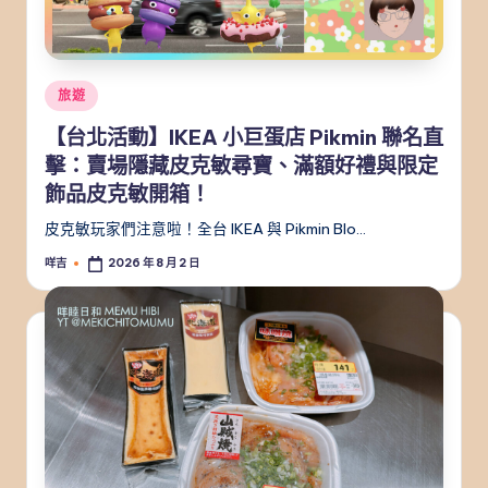
Posted
旅遊
in
【台北活動】IKEA 小巨蛋店 Pikmin 聯名直
擊：賣場隱藏皮克敏尋寶、滿額好禮與限定
飾品皮克敏開箱！
皮克敏玩家們注意啦！全台 IKEA 與 Pikmin Blo…
咩吉
2026 年 8 月 2 日
Posted
by