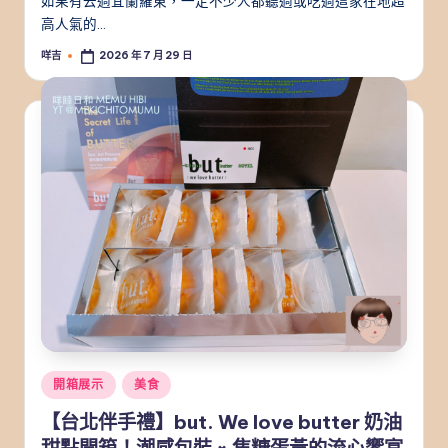
如果有去過宜蘭羅東，一定不少人都聽過或吃過這家在地超
高人氣的…
咩吉
2026 年 7 月 29 日
Posted
by
Posted
開箱展示
美食
in
【台北伴手禮】but. We love butter 奶油