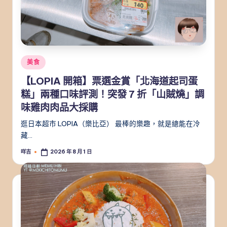
Posted
美食
in
【LOPIA 開箱】票選金賞「北海道起司蛋
糕」兩種口味評測！突發 7 折「山賊燒」調
味雞肉肉品大採購
逛日本超市 LOPIA（樂比亞） 最棒的樂趣，就是總能在冷
藏…
咩吉
2026 年 8 月 1 日
Posted
by