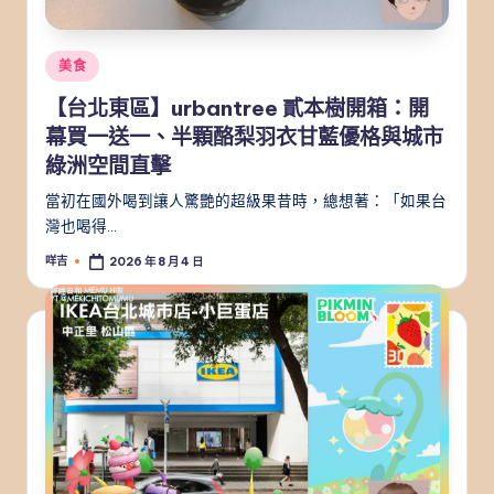
Posted
美食
in
【台北東區】urbantree 貳本樹開箱：開
幕買一送一、半顆酪梨羽衣甘藍優格與城市
綠洲空間直擊
當初在國外喝到讓人驚艷的超級果昔時，總想著：「如果台
灣也喝得…
咩吉
2026 年 8 月 4 日
Posted
by