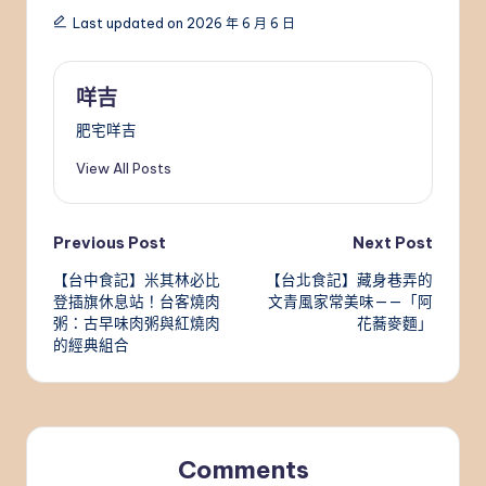
Last updated on 2026 年 6 月 6 日
咩吉
肥宅咩吉
View All Posts
Post
Previous Post
Next Post
【台中食記】米其林必比
【台北食記】藏身巷弄的
navigation
登插旗休息站！台客燒肉
文青風家常美味——「阿
粥：古早味肉粥與紅燒肉
花蕎麥麵」
的經典組合
Comments