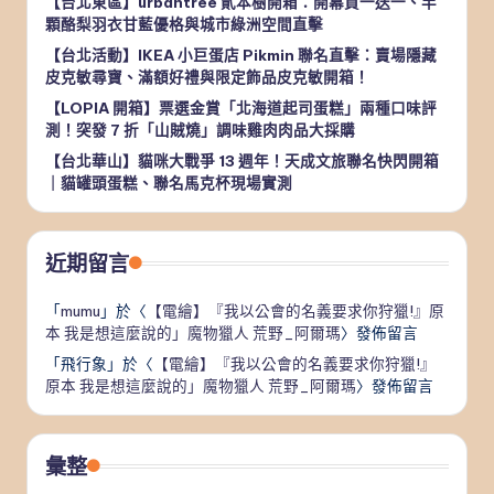
【台北東區】urbantree 貳本樹開箱：開幕買一送一、半
顆酪梨羽衣甘藍優格與城市綠洲空間直擊
【台北活動】IKEA 小巨蛋店 Pikmin 聯名直擊：賣場隱藏
皮克敏尋寶、滿額好禮與限定飾品皮克敏開箱！
【LOPIA 開箱】票選金賞「北海道起司蛋糕」兩種口味評
測！突發 7 折「山賊燒」調味雞肉肉品大採購
【台北華山】貓咪大戰爭 13 週年！天成文旅聯名快閃開箱
｜貓罐頭蛋糕、聯名馬克杯現場實測
近期留言
「
mumu
」於〈
【電繪】『我以公會的名義要求你狩獵!』原
本 我是想這麼說的」魔物獵人 荒野_阿爾瑪
〉發佈留言
「
飛行象
」於〈
【電繪】『我以公會的名義要求你狩獵!』
原本 我是想這麼說的」魔物獵人 荒野_阿爾瑪
〉發佈留言
彙整