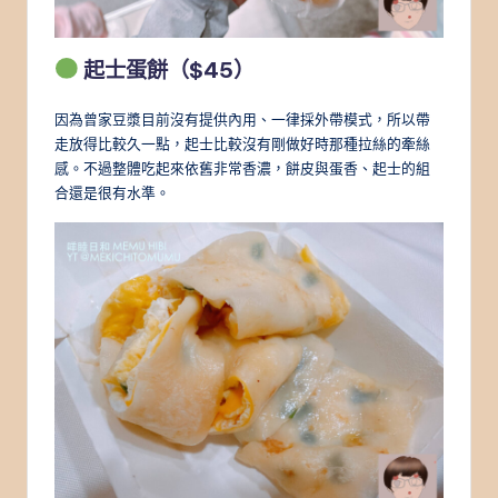
起士蛋餅（$45）
因為曾家豆漿目前沒有提供內用、一律採外帶模式，所以帶
走放得比較久一點，起士比較沒有剛做好時那種拉絲的牽絲
感。不過整體吃起來依舊非常香濃，餅皮與蛋香、起士的組
合還是很有水準。