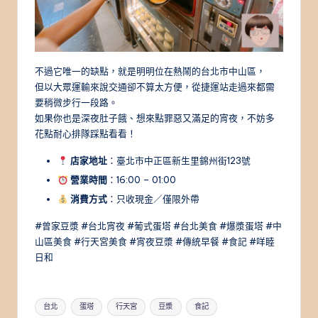
不過它唯一的缺點，就是明明位在熱鬧的台北市中山區，
但以大眾運輸來說交通卻不算太方便，從捷運站走過來都需
要稍微步行一段路。
如果你也是深夜肚子餓、想來點罪惡又滿足的宵夜，不妨多
花點耐心排隊踩點看看！
店家地址
：臺北市中正區新生里錦州街123號
營業時間
：16:00 – 01:00
消費方式
：只收現金／僅限外帶
#曾家豆漿 #台北宵夜 #葡式蛋塔 #台北美食 #爆漿蛋塔 #中
山區美食 #行天宮美食 #宵夜豆漿 #傳統早餐 #食記 #咩睦
日和
Tags:
台北
蛋塔
行天宮
豆漿
食記