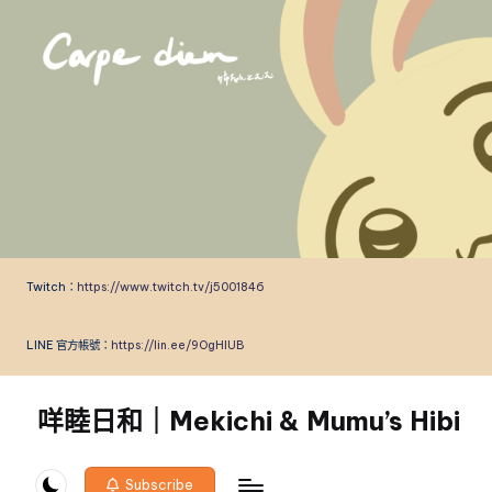
Skip
to
content
Twitch：
https://www.twitch.tv/j5001846
LINE 官方帳號：
https://lin.ee/9OgHlUB
咩睦日和｜Mekichi & Mumu’s Hibi
carpe
diem!
Subscribe