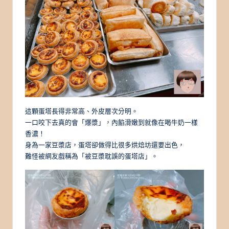
這顆蛋塔長得非常高、外皮層次分明。
一口咬下去真的會「爆漿」，內餡滑嫩到就像在喝牛奶一樣
香濃！
身為一家豆漿店，蛋塔卻做得比很多烘焙坊還要出色，
難怪被網友戲稱為「被豆漿耽誤的蛋塔店」。