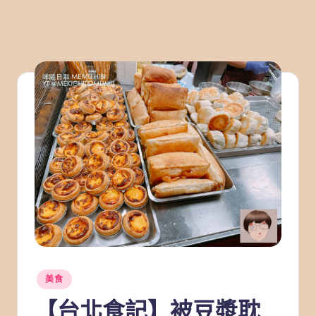
Posted
美食
in
【台北食記】被豆漿耽