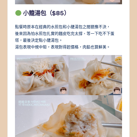
小籠湯包（$85）
點餐時原本在經典的水煎包和小籠湯包之間猶豫不決，
後來因為怕水煎包扎實的麵皮吃完太撐、等一下吃不下蛋
塔，最後決定點小籠湯包。
湯包表現中規中矩，表現對得起價格，肉餡也算鮮美。