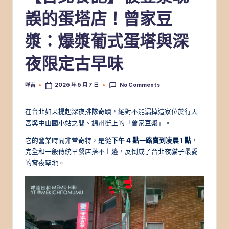
誤的蛋塔店！曾家豆
漿：爆漿葡式蛋塔與深
夜限定古早味
No Comments
咩吉
2026 年 6 月 7 日
Posted
by
在台北如果提起深夜排隊奇蹟，絕對不能漏掉這家位於行天
宮與中山國小站之間、錦州街上的「曾家豆漿」。
它的營業時間非常奇特，是從
下午 4 點一路賣到凌晨 1 點
，
完全和一般傳統早餐店搭不上邊，反倒成了台北夜貓子最愛
的宵夜聖地。