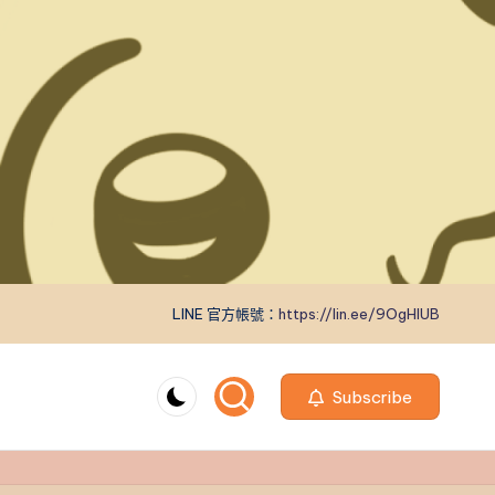
LINE 官方帳號：
https://lin.ee/9OgHlUB
Subscribe