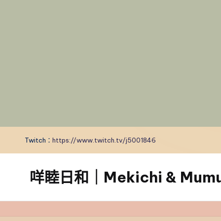
Twitch：
https://www.twitch.tv/j5001846
咩睦日和｜Mekichi & Mumu’
carpe
diem!