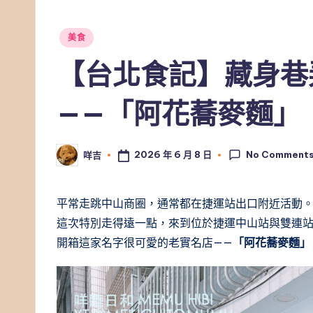
Posted
美食
in
【台北食記】藏身巷
——「阿花蕎麥麵」
No Comment
2026 年 6 月 8 日
咩吉
Posted
by
平常走跳中山商圈，通常都在捷運站出口附近活動
這次特別走得遠一點，來到位於捷運中山站與雙連
開箱這家名字很可愛的老實名店——
「阿花蕎麥麵」