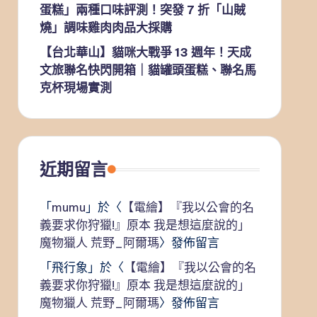
蛋糕」兩種口味評測！突發 7 折「山賊
燒」調味雞肉肉品大採購
【台北華山】貓咪大戰爭 13 週年！天成
文旅聯名快閃開箱｜貓罐頭蛋糕、聯名馬
克杯現場實測
近期留言
「
mumu
」於〈
【電繪】『我以公會的名
義要求你狩獵!』原本 我是想這麼說的」
魔物獵人 荒野_阿爾瑪
〉發佈留言
「
飛行象
」於〈
【電繪】『我以公會的名
義要求你狩獵!』原本 我是想這麼說的」
魔物獵人 荒野_阿爾瑪
〉發佈留言