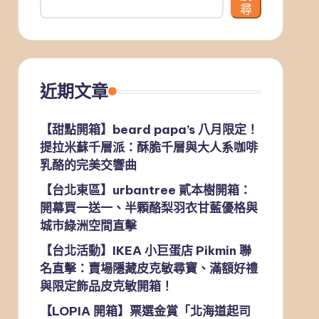
尋
近期文章
【甜點開箱】beard papa’s 八月限定！
提拉米蘇千層派：酥脆千層與大人系咖啡
乳酪的完美交響曲
【台北東區】urbantree 貳本樹開箱：
開幕買一送一、半顆酪梨羽衣甘藍優格與
城市綠洲空間直擊
【台北活動】IKEA 小巨蛋店 Pikmin 聯
名直擊：賣場隱藏皮克敏尋寶、滿額好禮
與限定飾品皮克敏開箱！
【LOPIA 開箱】票選金賞「北海道起司