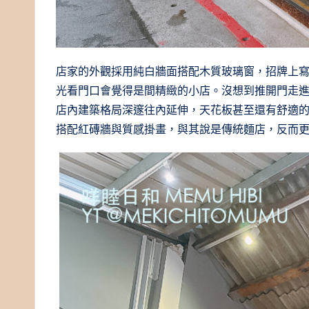
店家的外觀採用純白牆面搭配木質玻璃窗，招牌上寫著小
光看門口會覺得是間精緻的小店。沒想到推開門走
店內建築格局深邃往內延伸，天花板甚至還有舒適
搭配紅磚牆與質感掛畫，與其說是傳統麵店，反而