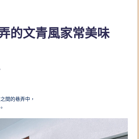
弄的文青風家常美味
s
。
站之間的巷弄中，
。