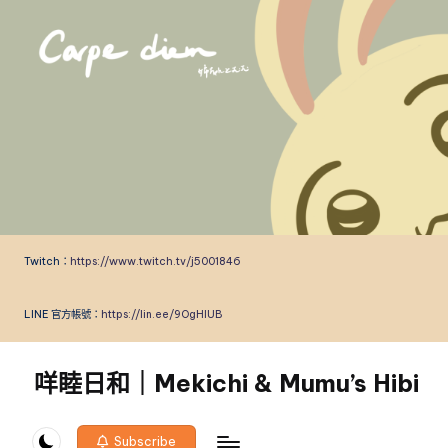
Skip
to
content
Twitch：
https://www.twitch.tv/j5001846
LINE 官方帳號：
https://lin.ee/9OgHlUB
咩睦日和｜Mekichi & Mumu’s Hibi
carpe
diem!
Subscribe