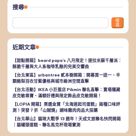
搜尋
搜
尋
近期文章
【甜點開箱】beard papa’s 八月限定！提拉米蘇千層派：
酥脆千層與大人系咖啡乳酪的完美交響曲
【台北東區】urbantree 貳本樹開箱：開幕買一送一、半
顆酪梨羽衣甘藍優格與城市綠洲空間直擊
【台北活動】IKEA 小巨蛋店 Pikmin 聯名直擊：賣場隱藏
皮克敏尋寶、滿額好禮與限定飾品皮克敏開箱！
【LOPIA 開箱】票選金賞「北海道起司蛋糕」兩種口味評
測！突發 7 折「山賊燒」調味雞肉肉品大採購
【台北華山】貓咪大戰爭 13 週年！天成文旅聯名快閃開箱
｜貓罐頭蛋糕、聯名馬克杯現場實測