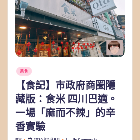
Posted
美食
in
【食記】市政府商圈隱
藏版：食米 四川巴適。
一場「麻而不辣」的辛
香實驗
No Comments
咩吉
2026 年 5 月 8 日