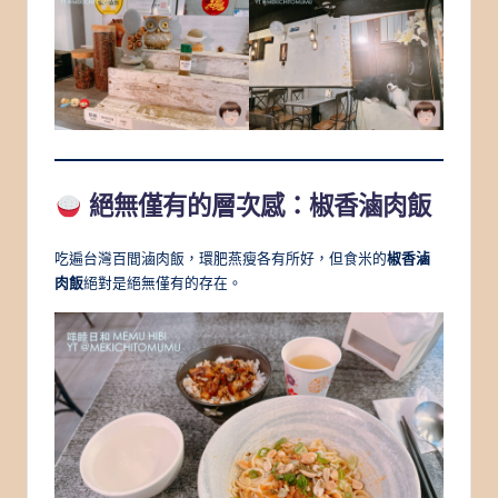
絕無僅有的層次感：椒香滷肉飯
吃遍台灣百間滷肉飯，環肥燕瘦各有所好，但食米的
椒香滷
肉飯
絕對是絕無僅有的存在。