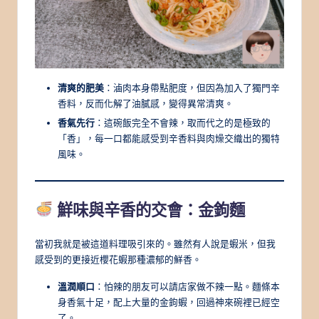
清爽的肥美
：滷肉本身帶點肥度，但因為加入了獨門辛
香料，反而化解了油膩感，變得異常清爽。
香氣先行
：這碗飯完全不會辣，取而代之的是極致的
「香」，每一口都能感受到辛香料與肉燥交織出的獨特
風味。
鮮味與辛香的交會：金鉤麵
當初我就是被這道料理吸引來的。雖然有人說是蝦米，但我
感受到的更接近櫻花蝦那種濃郁的鮮香。
溫潤順口
：怕辣的朋友可以請店家做不辣一點。麵條本
身香氣十足，配上大量的金鉤蝦，回過神來碗裡已經空
了。