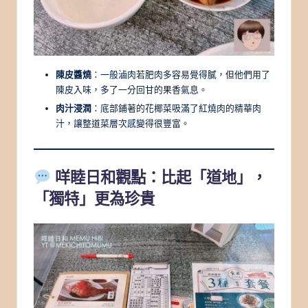
陳皮醬燒
：一般滷肉若肥肉多容易覺得膩，但他們用了
陳皮入味，多了一分回甘的果香氣息。
肉汁浸潤
：底部鋪著的花椰菜吸滿了紅燒肉的精華肉
汁，讓整道菜層次感變得很豐富。
咩睦日和觀點：比起「道地」，
「獨特」更為珍貴