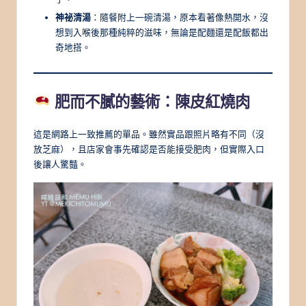
神祕清湯
：隨餐附上一碗清湯，原本看著像熱開水，沒
想到入喉後那種純粹的滋味，無論是配麵還是配飯都出
奇地搭。
肥而不膩的藝術：陳皮紅燒肉
這是網路上一致推薦的單品。雖然實品跟照片略有不同（沒
放芝麻），且店家會事先確認是否能接受肥肉，但實際入口
後讓人驚豔。