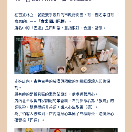
Posted
by
在百貨林立、餐飲競爭激烈的市政府商圈，有一間名字很有
意思的店——「
食米 四川巴適
」。
店名中的「巴適」是四川話，意指很好、合適、舒服。
走進店內，古色古香的裝潢與精緻的刺繡細節讓人印象深
刻。
最有趣的是餐具區的湯匙架設計，處處透著用心。
店內甚至販售自家調配的辛香料，看到那命名為「狠嬌」的
調味粉，總覺得絕非善類，讓人心生敬畏（笑）。
為了怕客人被辣到，店內還貼心準備了無糖綠茶，這份細心
確實很「巴適」。