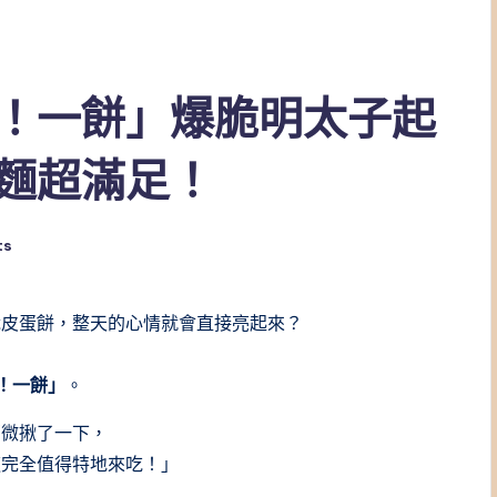
！一餅」爆脆明太子起
麵超滿足！
ts
脆皮蛋餅，整天的心情就會直接亮起來？
！一餅」
。
稍微揪了一下，
這完全值得特地來吃！」