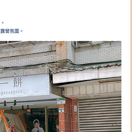
思。
的露營氛圍。