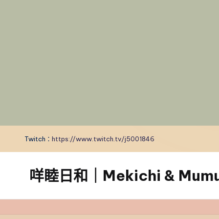
Twitch：
https://www.twitch.tv/j5001846
咩睦日和｜Mekichi & Mumu’
carpe
diem!