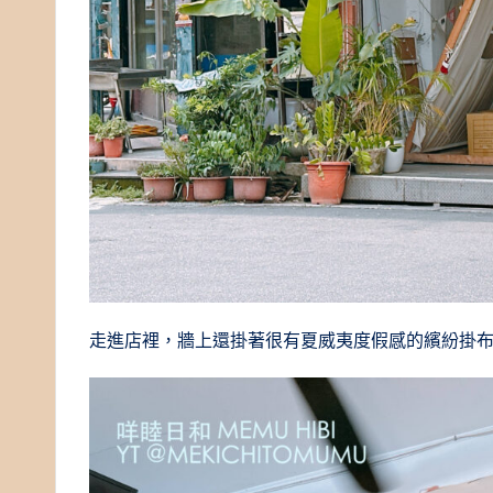
走進店裡，牆上還掛著很有夏威夷度假感的繽紛掛