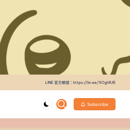
LINE 官方帳號：
https://lin.ee/9OgHlUB
Subscribe