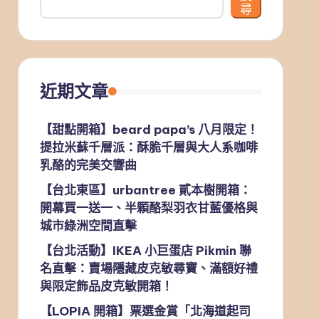
尋
近期文章
【甜點開箱】beard papa’s 八月限定！
提拉米蘇千層派：酥脆千層與大人系咖啡
乳酪的完美交響曲
【台北東區】urbantree 貳本樹開箱：
開幕買一送一、半顆酪梨羽衣甘藍優格與
城市綠洲空間直擊
【台北活動】IKEA 小巨蛋店 Pikmin 聯
名直擊：賣場隱藏皮克敏尋寶、滿額好禮
與限定飾品皮克敏開箱！
【LOPIA 開箱】票選金賞「北海道起司