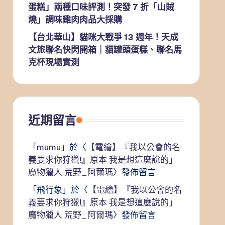
蛋糕」兩種口味評測！突發 7 折「山賊
燒」調味雞肉肉品大採購
【台北華山】貓咪大戰爭 13 週年！天成
文旅聯名快閃開箱｜貓罐頭蛋糕、聯名馬
克杯現場實測
近期留言
「
mumu
」於〈
【電繪】『我以公會的名
義要求你狩獵!』原本 我是想這麼說的」
魔物獵人 荒野_阿爾瑪
〉發佈留言
「
飛行象
」於〈
【電繪】『我以公會的名
義要求你狩獵!』原本 我是想這麼說的」
魔物獵人 荒野_阿爾瑪
〉發佈留言