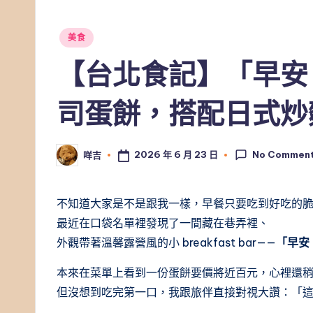
Posted
美食
in
【台北食記】「早安
司蛋餅，搭配日式炒
No Commen
2026 年 6 月 23 日
咩吉
Posted
by
不知道大家是不是跟我一樣，早餐只要吃到好吃的
最近在口袋名單裡發現了一間藏在巷弄裡、
外觀帶著溫馨露營風的小 breakfast bar——
「早安
本來在菜單上看到一份蛋餅要價將近百元，心裡還
但沒想到吃完第一口，我跟旅伴直接對視大讚：「