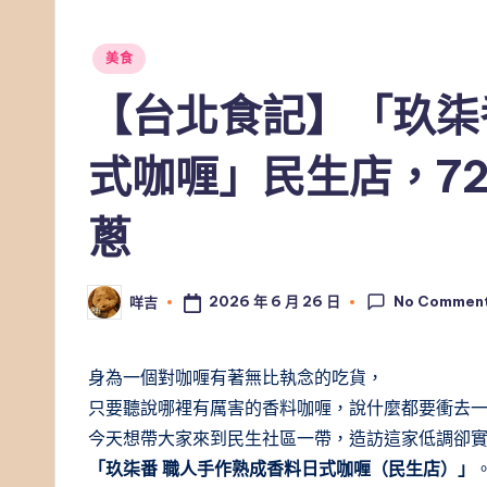
Posted
美食
in
【台北食記】「玖柒
式咖喱」民生店，7
蔥
No Commen
2026 年 6 月 26 日
咩吉
Posted
by
身為一個對咖喱有著無比執念的吃貨，
只要聽說哪裡有厲害的香料咖喱，說什麼都要衝去
今天想帶大家來到民生社區一帶，造訪這家低調卻實
「玖柒番 職人手作熟成香料日式咖喱（民生店）」