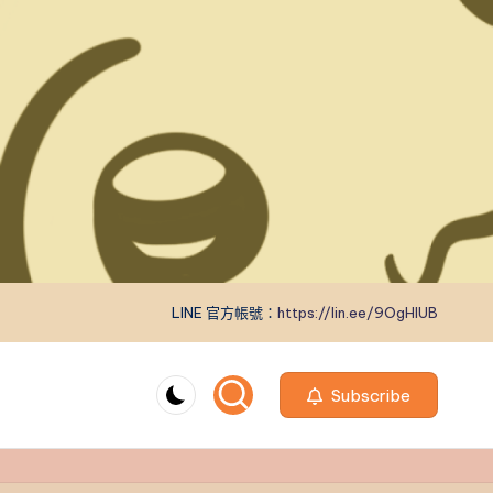
LINE 官方帳號：
https://lin.ee/9OgHlUB
Subscribe