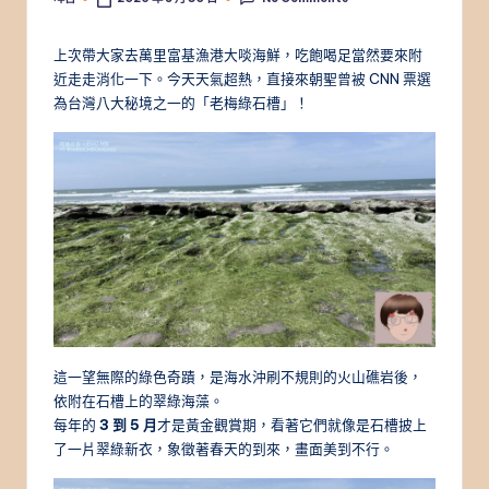
Posted
by
上次帶大家去萬里富基漁港大啖海鮮，吃飽喝足當然要來附
近走走消化一下。今天天氣超熱，直接來朝聖曾被 CNN 票選
為台灣八大秘境之一的「老梅綠石槽」！
這一望無際的綠色奇蹟，是海水沖刷不規則的火山礁岩後，
依附在石槽上的翠綠海藻。
每年的
3 到 5 月
才是黃金觀賞期，看著它們就像是石槽披上
了一片翠綠新衣，象徵著春天的到來，畫面美到不行。