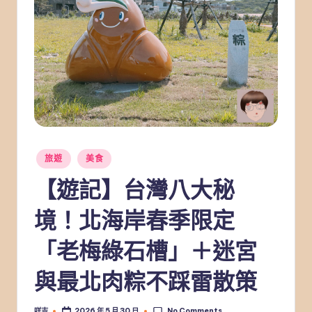
Posted
旅遊
美食
in
【遊記】台灣八大秘
境！北海岸春季限定
「老梅綠石槽」＋迷宮
與最北肉粽不踩雷散策
No Comments
咩吉
2026 年 5 月 30 日