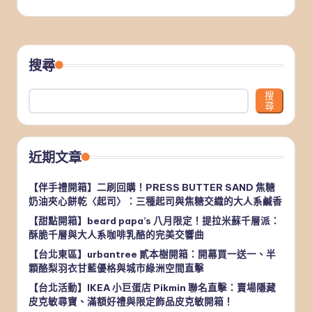
搜尋
搜
尋
近期文章
【伴手禮開箱】二刷回購！PRESS BUTTER SAND 焦糖
奶油夾心餅乾〈起司〉：三種起司與焦糖交織的大人系鹹香
【甜點開箱】beard papa’s 八月限定！提拉米蘇千層派：
酥脆千層與大人系咖啡乳酪的完美交響曲
【台北東區】urbantree 貳本樹開箱：開幕買一送一、半
顆酪梨羽衣甘藍優格與城市綠洲空間直擊
【台北活動】IKEA 小巨蛋店 Pikmin 聯名直擊：賣場隱藏
皮克敏尋寶、滿額好禮與限定飾品皮克敏開箱！