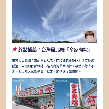
終點補給：台灣最北端「俞家肉粽」
頂著大太陽逛完真的會有點餓，回程順路來吃吃看這家地處
偏遠、人潮卻依然絡繹不絕的台灣最北肉粽。雖然排隊人不
少，但因為大家都是買了就走，前進速度蠻快的。