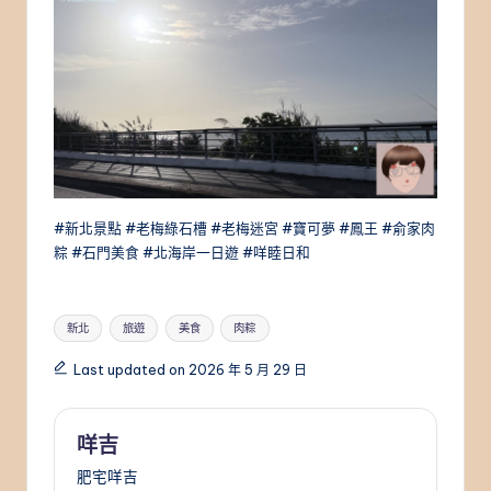
#新北景點 #老梅綠石槽 #老梅迷宮 #寶可夢 #鳳王 #俞家肉
粽 #石門美食 #北海岸一日遊 #咩睦日和
Tags:
新北
旅遊
美食
肉粽
Last updated on 2026 年 5 月 29 日
咩吉
肥宅咩吉