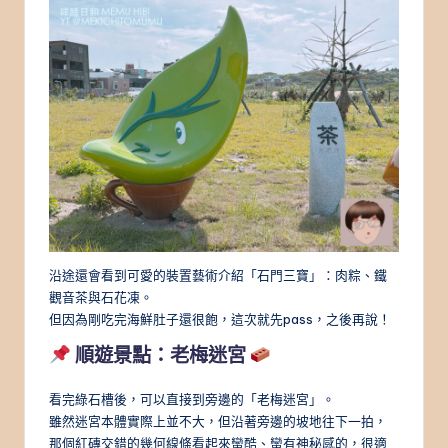
沿途還會看到可愛的裝置藝術介紹「石門三寶」：肉粽、鐵
觀音茶與石花凍。
但因為剛吃完海鮮肚子還很飽，這次就先pass，之後再說！
順遊景點：老梅迷宮
看完綠石槽後，可以直接到旁邊的「老梅迷宮」。
雖然迷宮本體實際上並不大，但沿著旁邊的坡地往下一拍，
那個紅磚交錯的幾何線條看起來蠻酷、蠻有神秘感的，很適