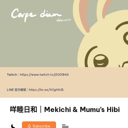
Skip
to
content
Twitch：
https://www.twitch.tv/j5001846
LINE 官方帳號：
https://lin.ee/9OgHlUB
咩睦日和｜Mekichi & Mumu’s Hibi
carpe
diem!
Subscribe