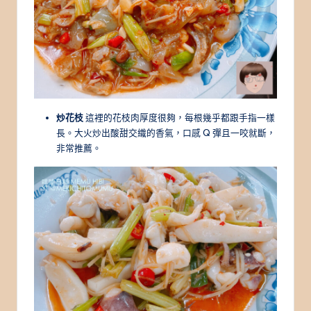
炒花枝
這裡的花枝肉厚度很夠，每根幾乎都跟手指一樣
長。大火炒出酸甜交織的香氣，口感 Q 彈且一咬就斷，
非常推薦。