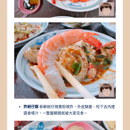
炸蚵仔酥
新鮮蚵仔現裹粉現炸，外皮酥脆、咬下去內裡
還會噴汁，一整盤瞬間就被大家完食。