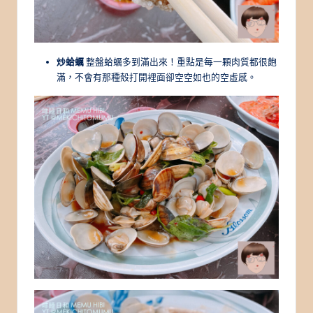
炒蛤蠣
整盤蛤蠣多到滿出來！重點是每一顆肉質都很飽
滿，不會有那種殼打開裡面卻空空如也的空虛感。