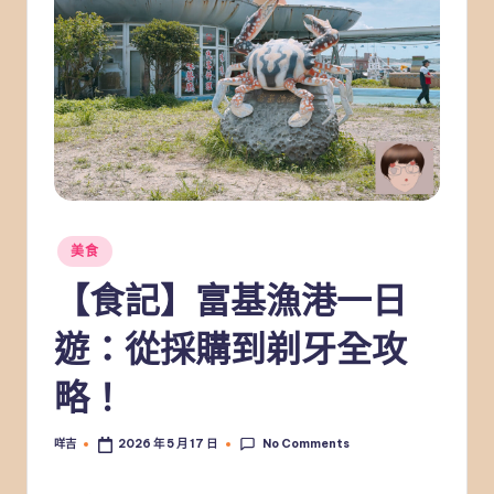
Posted
美食
in
【食記】富基漁港一日
遊：從採購到剃牙全攻
略！
No Comments
咩吉
2026 年 5 月 17 日
Posted
by