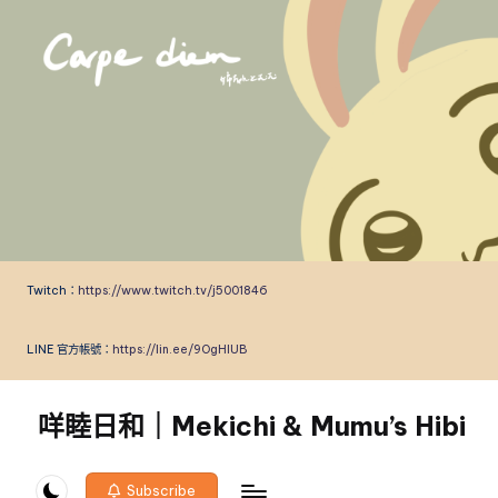
Skip
to
content
Twitch：
https://www.twitch.tv/j5001846
LINE 官方帳號：
https://lin.ee/9OgHlUB
咩睦日和｜Mekichi & Mumu’s Hibi
carpe
diem!
Subscribe