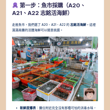
第一步：魚市採購（A20、
A21、A22 志銘活海鮮）
走進魚市，我們選了 A20、A21、A22 的
志銘活海鮮
。這裡
滿滿兩攤的活體海鮮可以隨意挑選。
新鮮度爆表
：攤位附近完全沒有那種可怕的消毒水味，