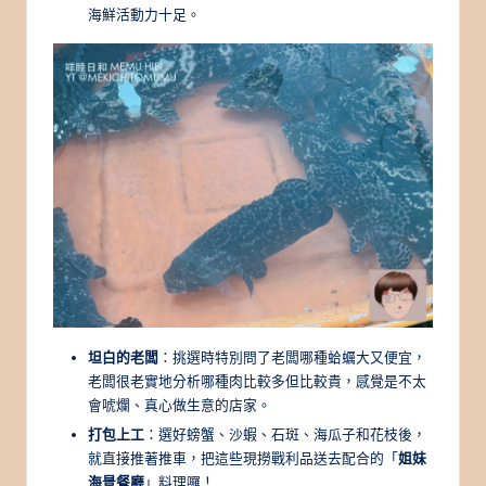
海鮮活動力十足。
坦白的老闆
：挑選時特別問了老闆哪種蛤蠣大又便宜，
老闆很老實地分析哪種肉比較多但比較貴，感覺是不太
會唬爛、真心做生意的店家。
打包上工
：選好螃蟹、沙蝦、石斑、海瓜子和花枝後，
就直接推著推車，把這些現撈戰利品送去配合的「
姐妹
海景餐廳
」料理囉！