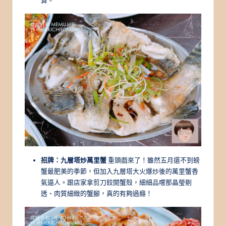
算。
招牌：九層塔炒萬里蟹
重頭戲來了！雖然五月還不到螃
蟹最肥美的季節，但加入九層塔大火爆炒後的萬里蟹香
氣逼人。跟店家拿剪刀鉸開蟹殼，細細品嚐那晶瑩剔
透、肉質細緻的蟹腳，真的有夠過癮！