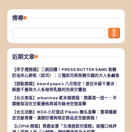
搜尋
搜
尋
近期文章
【伴手禮開箱】二刷回購！PRESS BUTTER SAND 焦糖
奶油夾心餅乾〈起司〉：三種起司與焦糖交織的大人系鹹香
【甜點開箱】beard papa’s 八月限定！提拉米蘇千層派：
酥脆千層與大人系咖啡乳酪的完美交響曲
【台北東區】urbantree 貳本樹開箱：開幕買一送一、半
顆酪梨羽衣甘藍優格與城市綠洲空間直擊
【台北活動】IKEA 小巨蛋店 Pikmin 聯名直擊：賣場隱藏
皮克敏尋寶、滿額好禮與限定飾品皮克敏開箱！
【LOPIA 開箱】票選金賞「北海道起司蛋糕」兩種口味評
測！突發 7 折「山賊燒」調味雞肉肉品大採購