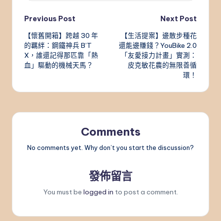
Post
Previous Post
Next Post
【懷舊開箱】跨越 30 年
【生活提案】邊散步種花
navigation
的羈絆：鋼鐵神兵 B’T
還能邊賺錢？YouBike 2.0
X，誰還記得那匹靠「熱
「友愛接力計畫」實測：
血」驅動的機械天馬？
皮克敏花農的無限善循
環！
Comments
No comments yet. Why don’t you start the discussion?
發佈留言
You must be
logged in
to post a comment.