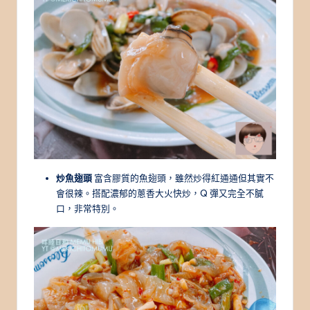
炒魚翅頭
富含膠質的魚翅頭，雖然炒得紅通通但其實不
會很辣。搭配濃郁的蔥香大火快炒，Q 彈又完全不膩
口，非常特別。