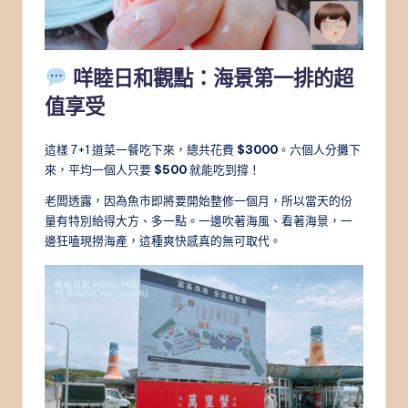
咩睦日和觀點：海景第一排的超
值享受
這樣 7+1 道菜一餐吃下來，總共花費
$3000
。六個人分攤下
來，平均一個人只要
$500
就能吃到撐！
老闆透露，因為魚市即將要開始整修一個月，所以當天的份
量有特別給得大方、多一點。一邊吹著海風、看著海景，一
邊狂嗑現撈海產，這種爽快感真的無可取代。