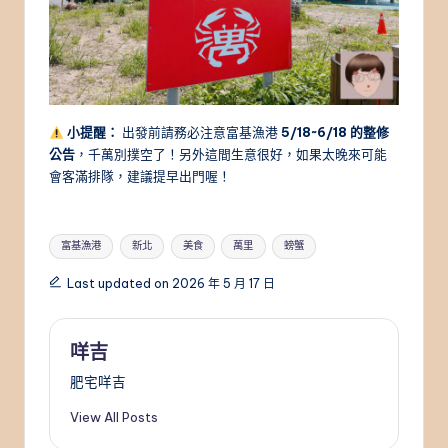
小提醒：
出發前請務必注意富基漁港
5/18~6/18 的整修
公告
，千萬別撲空了！另外這間生意很好，如果太晚來可能
會客滿排隊，建議提早出門喔！
Tags:
富基漁港
新北
美食
萬里
螃蟹
Last updated on 2026 年 5 月 17 日
咩吉
肥宅咩吉
View All Posts