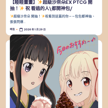
【睦睦畫畫】
超級沙奈朵EX PTCG 開
抽！
祝 看過的人\都開神包/
超級沙奈朵 開抽！
祝看到這篇的你——包包都神抽、
張張閃爆…
咩吉
2026 年 1 月 29 日
Posted
by