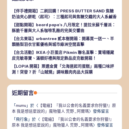
【伴手禮開箱】二刷回購！PRESS BUTTER SAND 焦糖
奶油夾心餅乾〈起司〉：三種起司與焦糖交織的大人系鹹香
【甜點開箱】beard papa’s 八月限定！提拉米蘇千層派：
酥脆千層與大人系咖啡乳酪的完美交響曲
【台北東區】urbantree 貳本樹開箱：開幕買一送一、半
顆酪梨羽衣甘藍優格與城市綠洲空間直擊
【台北活動】IKEA 小巨蛋店 Pikmin 聯名直擊：賣場隱藏
皮克敏尋寶、滿額好禮與限定飾品皮克敏開箱！
【LOPIA 開箱】票選金賞「北海道起司蛋糕」兩種口味評
測！突發 7 折「山賊燒」調味雞肉肉品大採購
近期留言
「
mumu
」於〈
【電繪】『我以公會的名義要求你狩獵!』原
本 我是想這麼說的」魔物獵人 荒野_阿爾瑪
〉發佈留言
「
飛行象
」於〈
【電繪】『我以公會的名義要求你狩獵!』
原本 我是想這麼說的」魔物獵人 荒野_阿爾瑪
〉發佈留言