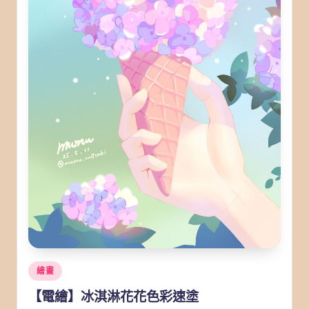
Posted
繪畫
in
【電繪】冰淇淋花花色彩速塗