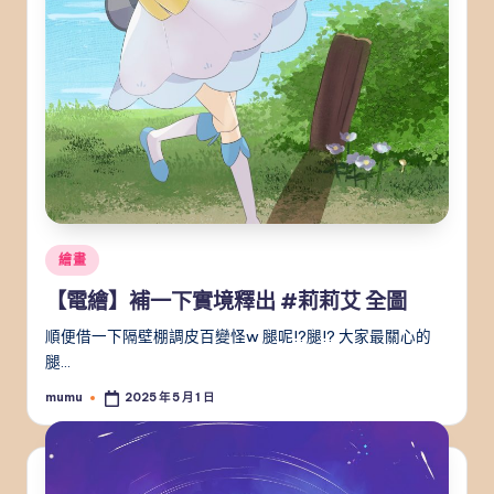
Posted
繪畫
in
【電繪】補一下實境釋出 #莉莉艾 全圖
順便借一下隔壁棚調皮百變怪w 腿呢!?腿!? 大家最關心的
腿…
mumu
2025 年 5 月 1 日
Posted
by