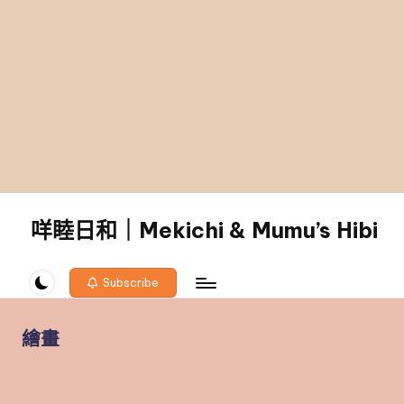
咩睦日和｜Mekichi & Mumu’s Hibi
carpe
diem!
Subscribe
繪畫