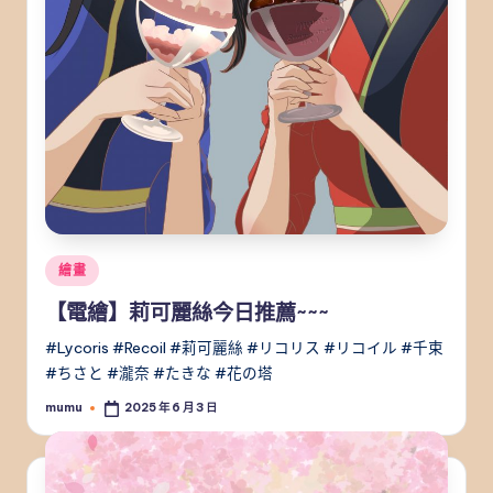
Posted
繪畫
in
【電繪】莉可麗絲今日推薦~~~
#Lycoris #Recoil #莉可麗絲 #リコリス #リコイル #千束
#ちさと #瀧奈 #たきな #花の塔
mumu
2025 年 6 月 3 日
Posted
by