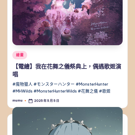
Posted
繪畫
in
【電繪】我在花舞之儀祭典上，偶遇歌姬演
唱
#魔物獵人 #モンスターハンター #MonsterHunter
#MHWilds #MonsterHunterWilds #花舞之儀 #歌姬
mumu
2025 年 5 月 5 日
Posted
by