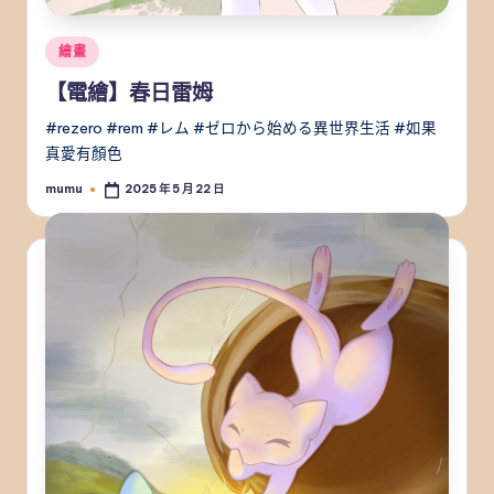
Posted
繪畫
in
【電繪】春日雷姆
#rezero #rem #レム #ゼロから始める異世界生活 #如果
真愛有顏色
mumu
2025 年 5 月 22 日
Posted
by