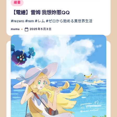
Posted
繪畫
in
【電繪】雷姆 我想妳惹QQ
#rezero #rem #レム #ゼロから始める異世界生活
mumu
2025 年 5 月 3 日
Posted
by