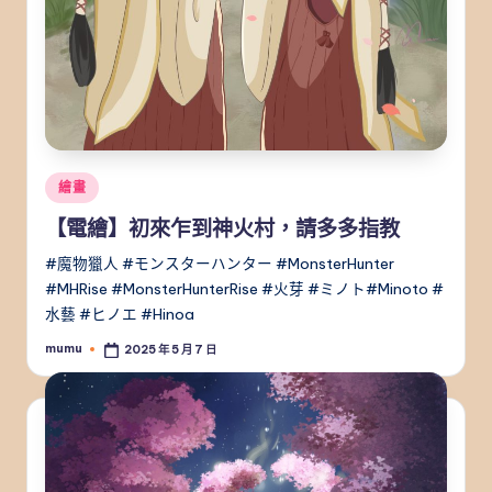
Posted
繪畫
in
【電繪】初來乍到神火村，請多多指教
#魔物獵人 #モンスターハンター #MonsterHunter
#MHRise #MonsterHunterRise #火芽 #ミノト#Minoto #
水藝 #ヒノエ #Hinoa
mumu
2025 年 5 月 7 日
Posted
by