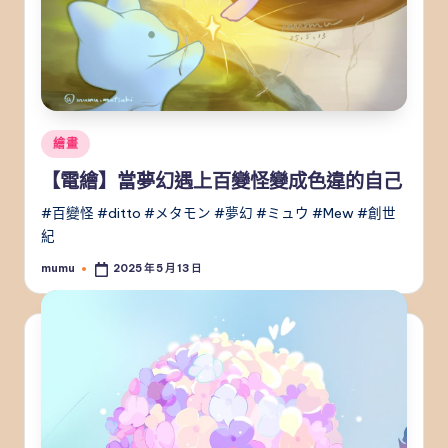
Posted
繪畫
in
【電繪】當夢幻遇上百變怪變成色違的自己
#百變怪 #ditto #メタモン #夢幻 #ミュウ #Mew #創世
紀
mumu
2025 年 5 月 13 日
Posted
by