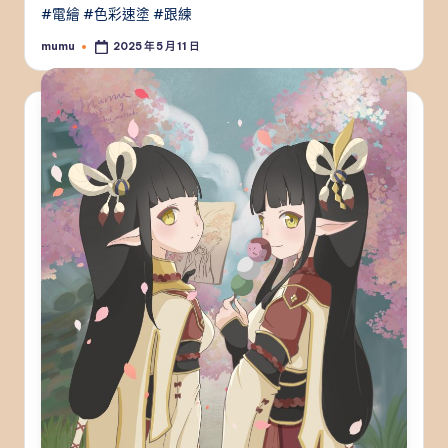
#電繪 #色彩速塗 #跟練
mumu
2025 年 5 月 11 日
Posted
by