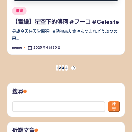
Posted
繪畫
in
【電繪】星空下的傅珂 #フーコ #Celeste
是說今天任天堂開張!! #動物森友會 #あつまれどうぶつの
森…
mumu
2025 年 4 月 30 日
Posted
by
文
1
2
3
4
NEXT
PAGE
章
分
搜尋
頁
搜
尋
近期文章