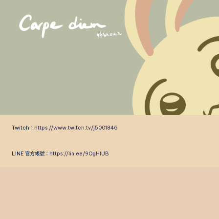
Skip
to
content
Twitch：
https://www.twitch.tv/j5001846
LINE 官方帳號：
https://lin.ee/9OgHlUB