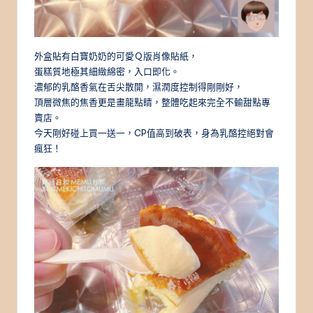
外盒貼有白寶奶奶的可愛Ｑ版肖像貼紙，
蛋糕質地極其細緻綿密，入口即化。
濃郁的乳酪香氣在舌尖散開，濕潤度控制得剛剛好，
頂層微焦的焦香更是畫龍點睛，整體吃起來完全不輸甜點專
賣店。
今天剛好碰上買一送一，CP值高到破表，身為乳酪控絕對會
瘋狂！