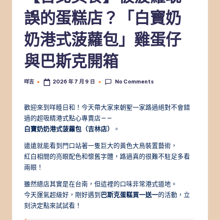
誤的蛋糕店？「白寶奶
奶港式菠蘿包」雞蛋仔
與巴斯克開箱
No Comments
咩吉
2026 年 7 月 9 日
Posted
by
歡迎來到咩睦日和！今天帶大家來朝聖一家路過絕對不會錯
過的超吸睛港式點心專賣店——
白寶奶奶港式菠蘿包（吉林店）
。
遠遠就能看到門口站著一隻巨大的黃色大鳥裝置藝術，
紅白相間的亮眼配色和懷舊字體，路過真的很難不駐足多看
兩眼！
雖然總店其實是在台南，但這裡的口味非常港式道地。
今天運氣超級好，剛好遇到
巴斯克蛋糕買一送一
的活動，立
刻決定點來試試看！