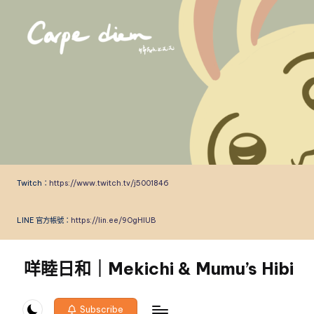
Skip
to
content
Twitch：
https://www.twitch.tv/j5001846
LINE 官方帳號：
https://lin.ee/9OgHlUB
咩睦日和｜Mekichi & Mumu’s Hibi
carpe
diem!
Subscribe