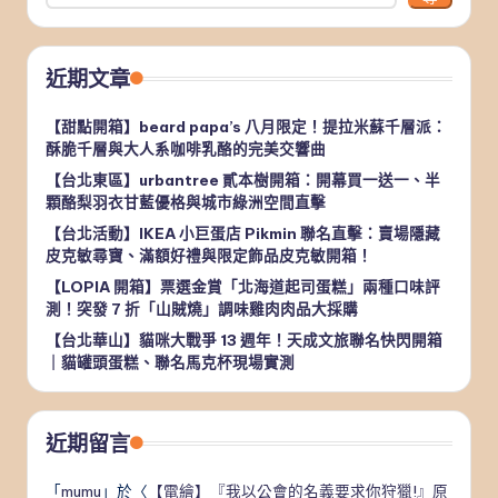
近期文章
【甜點開箱】beard papa’s 八月限定！提拉米蘇千層派：
酥脆千層與大人系咖啡乳酪的完美交響曲
【台北東區】urbantree 貳本樹開箱：開幕買一送一、半
顆酪梨羽衣甘藍優格與城市綠洲空間直擊
【台北活動】IKEA 小巨蛋店 Pikmin 聯名直擊：賣場隱藏
皮克敏尋寶、滿額好禮與限定飾品皮克敏開箱！
【LOPIA 開箱】票選金賞「北海道起司蛋糕」兩種口味評
測！突發 7 折「山賊燒」調味雞肉肉品大採購
【台北華山】貓咪大戰爭 13 週年！天成文旅聯名快閃開箱
｜貓罐頭蛋糕、聯名馬克杯現場實測
近期留言
「
mumu
」於〈
【電繪】『我以公會的名義要求你狩獵!』原