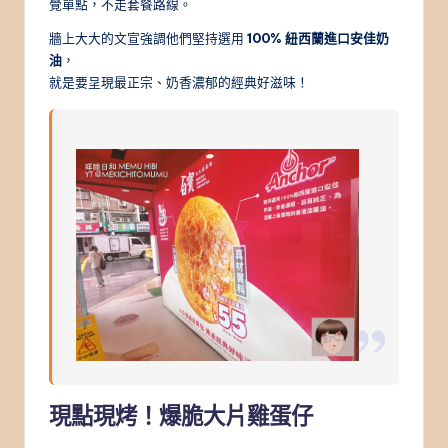
覺單點，不走套餐路線。
牆上大大的文宣強調他們堅持選用
100% 紐西蘭進口安佳奶
油
，
就是要呈現最正宗、奶香濃郁的經典好滋味！
現點現烤！爆脆大片雞蛋仔