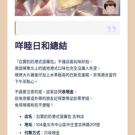
咩睦日和總結
「白寶奶奶港式菠蘿包」不僅店面玩味好拍，
南部揮軍北上的道地港式口味也完全沒讓人失望。
現烤大片雞蛋仔加上水準極高的巴斯克蛋糕，非常適合當作
下午茶點心。
不過要注意的是，這家店
只收現金
，
前來用餐或外帶的朋友記得要帶足鈔票零錢，
免得現場有些不便喔！
店名
：白寶奶奶港式菠蘿包 吉林店
地址
：104臺北市中山區中庄里吉林路201號
付款方式
：只收現金