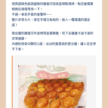
用質感綠色紙袋盛裝的雞蛋仔因為是現點現烤，點完後需要
稍微在現場等待一下。
不過一拿到手真的會驚呼——
整片非常大片，拿在手裡沉甸甸的，給人一種滿滿的滿足
感！
剛出爐的雞蛋仔外皮烤得金黃酥脆，咬下去邊邊卡滋卡滋的
非常過癮，
內裡則保有Q彈的口感，淡淡的蛋香與奶香交織，讓人完全停
不下來。