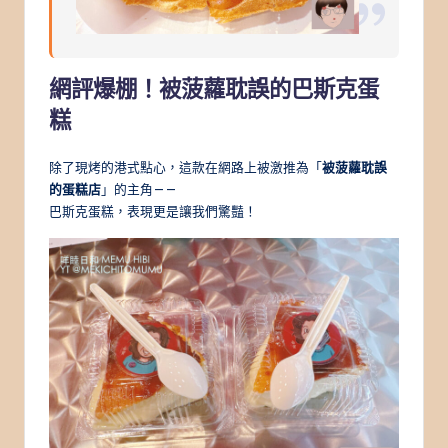
網評爆棚！被菠蘿耽誤的巴斯克蛋
糕
除了現烤的港式點心，這款在網路上被激推為「
被菠蘿耽誤
的蛋糕店
」的主角——
巴斯克蛋糕，表現更是讓我們驚豔！