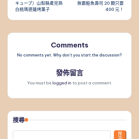
キューブ）山梨縣產完熟
無霸鮭魚壽司 20 顆只要
白桃瑪德蓮烤菓子
400 元！
Comments
No comments yet. Why don’t you start the discussion?
發佈留言
You must be
logged in
to post a comment.
搜尋
搜
尋