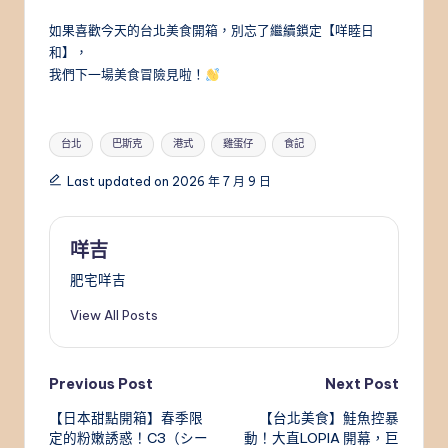
如果喜歡今天的台北美食開箱，別忘了繼續鎖定【咩睦日
和】，
我們下一場美食冒險見啦！
Tags:
台北
巴斯克
港式
雞蛋仔
食記
Last updated on 2026 年 7 月 9 日
咩吉
肥宅咩吉
View All Posts
Post
Previous Post
Next Post
【日本甜點開箱】春季限
【台北美食】鮭魚控暴
navigation
定的粉嫩誘惑！C3（シー
動！大直LOPIA 開幕，巨