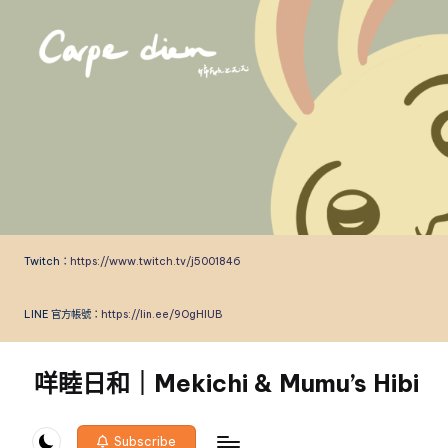
Skip
to
content
Twitch：
https://www.twitch.tv/j5001846
LINE 官方帳號：
https://lin.ee/9OgHlUB
咩睦日和｜Mekichi & Mumu’s Hibi
carpe
diem!
Subscribe