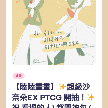
Posted
繪畫
in
【睦睦畫畫】
超級沙
奈朵EX PTCG 開抽！
祝 看過的人\都開神包/