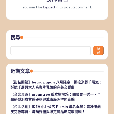
You must be
logged in
to post a comment.
搜尋
搜
尋
近期文章
【甜點開箱】beard papa’s 八月限定！提拉米蘇千層派：
酥脆千層與大人系咖啡乳酪的完美交響曲
【台北東區】urbantree 貳本樹開箱：開幕買一送一、半
顆酪梨羽衣甘藍優格與城市綠洲空間直擊
【台北活動】IKEA 小巨蛋店 Pikmin 聯名直擊：賣場隱藏
皮克敏尋寶、滿額好禮與限定飾品皮克敏開箱！