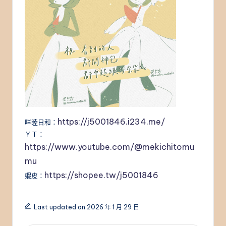
https://j5001846.i234.me/
咩睦日和：
ＹＴ：
https://www.youtube.com/@mekichitomu
mu
https://shopee.tw/j5001846
蝦皮：
Last updated on 2026 年 1 月 29 日