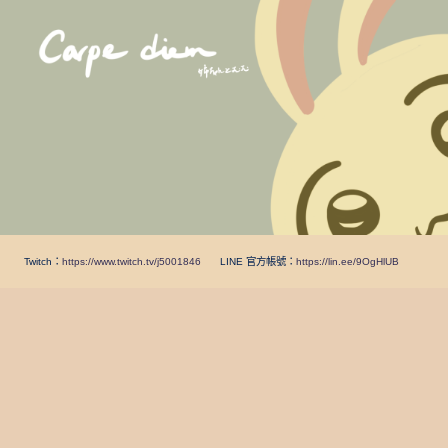
Skip
to
content
Twitch：
https://www.twitch.tv/j5001846
LINE 官方帳號：
https://lin.ee/9OgHlUB