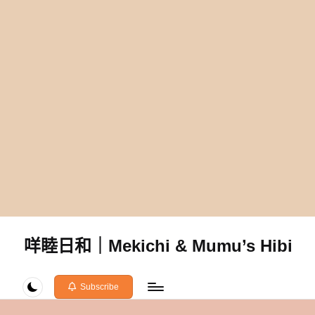
咩睦日和｜Mekichi & Mumu’s Hibi
carpe
diem!
Subscribe