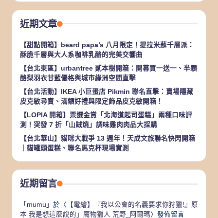
近期文章
【甜點開箱】beard papa’s 八月限定！提拉米蘇千層派：
酥脆千層與大人系咖啡乳酪的完美交響曲
【台北東區】urbantree 貳本樹開箱：開幕買一送一、半顆
酪梨羽衣甘藍優格與城市綠洲空間直擊
【台北活動】IKEA 小巨蛋店 Pikmin 聯名直擊：賣場隱藏
皮克敏尋寶、滿額好禮與限定飾品皮克敏開箱！
【LOPIA 開箱】票選金賞「北海道起司蛋糕」兩種口味評
測！突發 7 折「山賊燒」調味雞肉肉品大採購
【台北華山】貓咪大戰爭 13 週年！天成文旅聯名快閃開箱
｜貓罐頭蛋糕、聯名馬克杯現場實測
近期留言
「
mumu
」於〈
【電繪】『我以公會的名義要求你狩獵!』原
本 我是想這麼說的」魔物獵人 荒野_阿爾瑪
〉發佈留言