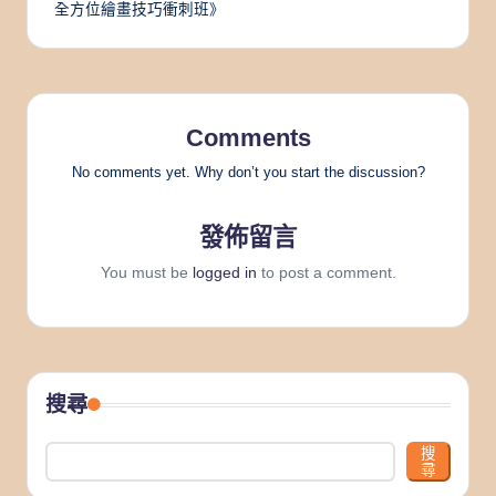
navigation
全方位繪畫技巧衝刺班》
Comments
No comments yet. Why don’t you start the discussion?
發佈留言
You must be
logged in
to post a comment.
搜尋
搜
尋