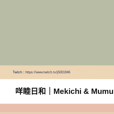
Twitch：
https://www.twitch.tv/j5001846
咩睦日和｜Mekichi & Mumu’s
carpe
diem!