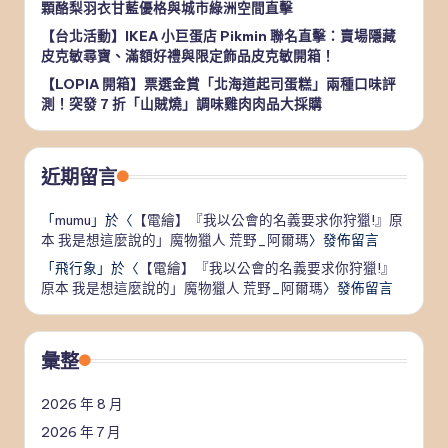
顆酪梨羽衣甘藍優格與城市綠洲空間直擊
【台北活動】IKEA 小巨蛋店 Pikmin 聯名直擊：賣場隱藏
皮克敏尋寶、滿額好禮與限定飾品皮克敏開箱！
【LOPIA 開箱】票選金賞「北海道起司蛋糕」兩種口味評
測！突發 7 折「山賊燒」調味雞肉肉品大採購
近期留言
「
mumu
」於〈
【電繪】『我以公會的名義要求你狩獵!』原
本 我是想這麼說的」魔物獵人 荒野_阿爾瑪
〉發佈留言
「
飛行象
」於〈
【電繪】『我以公會的名義要求你狩獵!』
原本 我是想這麼說的」魔物獵人 荒野_阿爾瑪
〉發佈留言
彙整
2026 年 8 月
2026 年 7 月