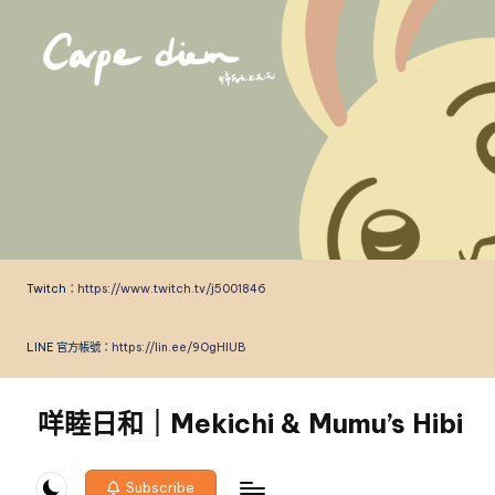
Skip
to
content
Twitch：
https://www.twitch.tv/j5001846
LINE 官方帳號：
https://lin.ee/9OgHlUB
咩睦日和｜Mekichi & Mumu’s Hibi
carpe
diem!
Subscribe