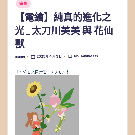
Posted
繪畫
in
【電繪】純真的進化之
光_太刀川美美 與 花仙
獸
No Comments
mumu
2025 年 4 月 3 日
Posted
by
「トゲモン超進化！リリモン！」