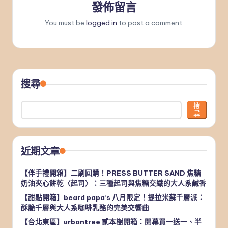
發佈留言
You must be
logged in
to post a comment.
搜尋
搜
尋
近期文章
【伴手禮開箱】二刷回購！PRESS BUTTER SAND 焦糖
奶油夾心餅乾〈起司〉：三種起司與焦糖交織的大人系鹹香
【甜點開箱】beard papa’s 八月限定！提拉米蘇千層派：
酥脆千層與大人系咖啡乳酪的完美交響曲
【台北東區】urbantree 貳本樹開箱：開幕買一送一、半