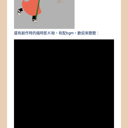
還有創作時的縮時影片呦，有配bgm，歡迎來聽聽：