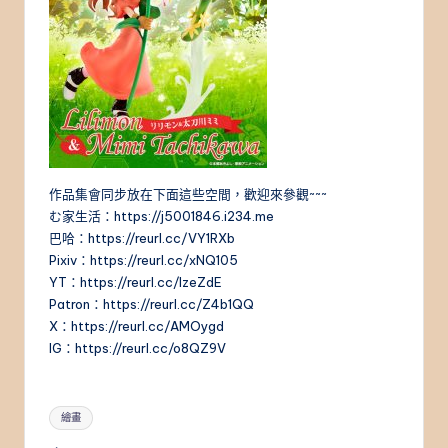
作品集會同步放在下面這些空間，歡迎來參觀~~~
む家生活：https://j5001846.i234.me
巴哈：https://reurl.cc/VY1RXb
Pixiv：https://reurl.cc/xNQ105
YT：https://reurl.cc/lzeZdE
Patron：https://reurl.cc/Z4b1QQ
X：https://reurl.cc/AMOygd
IG：https://reurl.cc/o8QZ9V
Tags:
繪畫