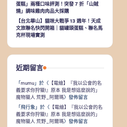
蛋糕」兩種口味評測！突發 7 折「山賊
燒」調味雞肉肉品大採購
【台北華山】貓咪大戰爭 13 週年！天成
文旅聯名快閃開箱｜貓罐頭蛋糕、聯名馬
克杯現場實測
近期留言
「
mumu
」於〈
【電繪】『我以公會的名
義要求你狩獵!』原本 我是想這麼說的」
魔物獵人 荒野_阿爾瑪
〉發佈留言
「
飛行象
」於〈
【電繪】『我以公會的名
義要求你狩獵!』原本 我是想這麼說的」
魔物獵人 荒野_阿爾瑪
〉發佈留言