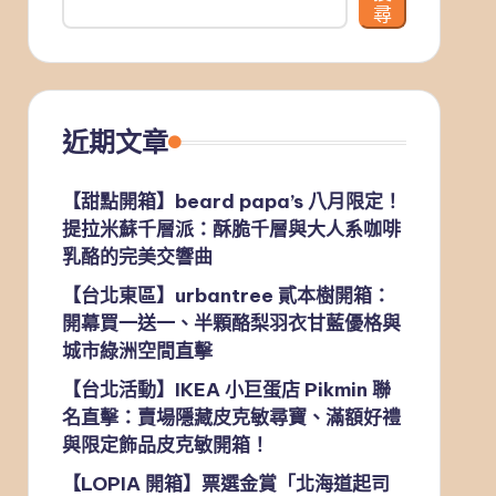
尋
近期文章
【甜點開箱】beard papa’s 八月限定！
提拉米蘇千層派：酥脆千層與大人系咖啡
乳酪的完美交響曲
【台北東區】urbantree 貳本樹開箱：
開幕買一送一、半顆酪梨羽衣甘藍優格與
城市綠洲空間直擊
【台北活動】IKEA 小巨蛋店 Pikmin 聯
名直擊：賣場隱藏皮克敏尋寶、滿額好禮
與限定飾品皮克敏開箱！
【LOPIA 開箱】票選金賞「北海道起司