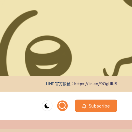
LINE 官方帳號：
https://lin.ee/9OgHlUB
Subscribe