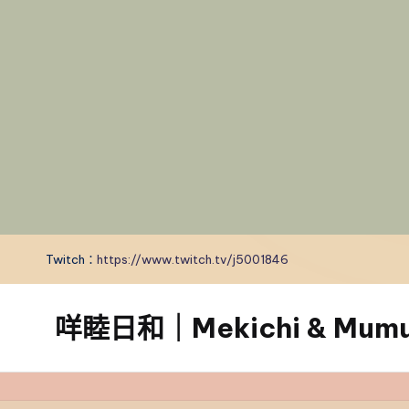
Twitch：
https://www.twitch.tv/j5001846
咩睦日和｜Mekichi & Mumu’
carpe
diem!