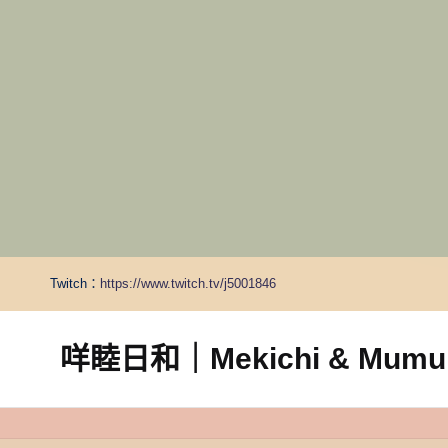
Twitch：
https://www.twitch.tv/j5001846
咩睦日和｜Mekichi & Mumu’s
carpe
diem!