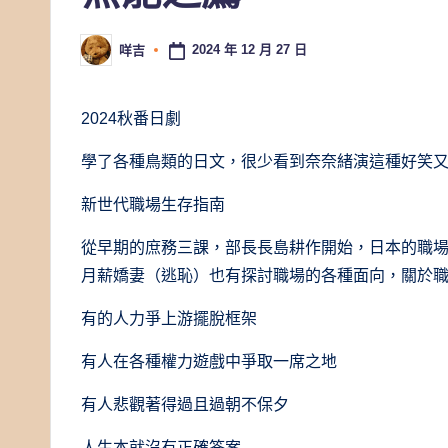
2024 年 12 月 27 日
咩吉
Posted
by
2024秋番日劇
學了各種鳥類的日文，很少看到奈奈緒演這種好笑又
新世代職場生存指南
從早期的庶務三課，部長長島耕作開始，日本的職
月薪嬌妻（逃恥）也有探討職場的各種面向，關於
有的人力爭上游擺脫框架
有人在各種權力遊戲中爭取一席之地
有人悲觀著得過且過朝不保夕
人生本就沒有正確答案