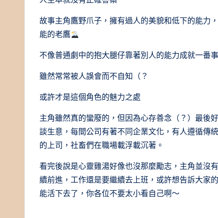
故事主角鷹野爪子，擁有過人的美貌和低下的能力
能的老鷹
不像普通劇中的抱大腿仔靠著別人的能力成就一番
雖然常常被人誤會而不自知（？
或許才是這個角色的魅力之處
主角雖然真的蠻廢的，但因為心存善念（？）最後
談生意，每間公司有著不同企業文化，有人遵循傳
的上司，社畜們在職場載浮載沉著。
看完後說是心靈雞湯好像也沒那麼勵志，主角並沒有
續前進，工作還是要繼續去上班，或許想告訴大家
能活下去了，你各位不要太小看自己啊～