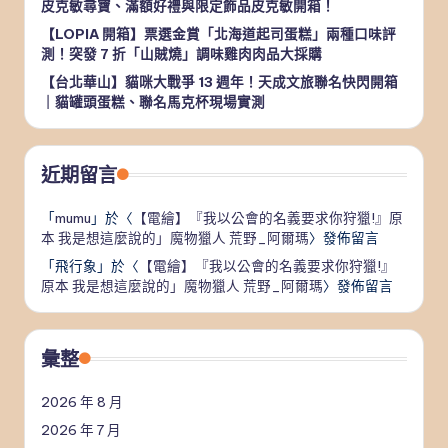
皮克敏尋寶、滿額好禮與限定飾品皮克敏開箱！
【LOPIA 開箱】票選金賞「北海道起司蛋糕」兩種口味評
測！突發 7 折「山賊燒」調味雞肉肉品大採購
【台北華山】貓咪大戰爭 13 週年！天成文旅聯名快閃開箱
｜貓罐頭蛋糕、聯名馬克杯現場實測
近期留言
「
mumu
」於〈
【電繪】『我以公會的名義要求你狩獵!』原
本 我是想這麼說的」魔物獵人 荒野_阿爾瑪
〉發佈留言
「
飛行象
」於〈
【電繪】『我以公會的名義要求你狩獵!』
原本 我是想這麼說的」魔物獵人 荒野_阿爾瑪
〉發佈留言
彙整
2026 年 8 月
2026 年 7 月