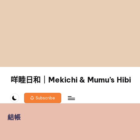
咩睦日和｜Mekichi & Mumu’s Hibi
carpe
diem!
Subscribe
結帳