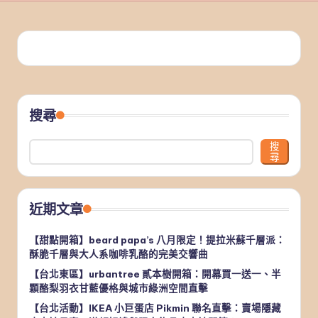
搜尋
搜
尋
近期文章
【甜點開箱】beard papa’s 八月限定！提拉米蘇千層派：
酥脆千層與大人系咖啡乳酪的完美交響曲
【台北東區】urbantree 貳本樹開箱：開幕買一送一、半
顆酪梨羽衣甘藍優格與城市綠洲空間直擊
【台北活動】IKEA 小巨蛋店 Pikmin 聯名直擊：賣場隱藏