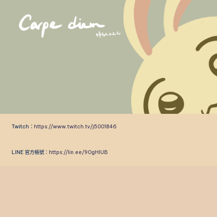
Skip
to
content
Twitch：
https://www.twitch.tv/j5001846
LINE 官方帳號：
https://lin.ee/9OgHlUB